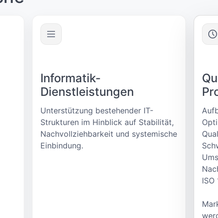
Informatik-
Qu
Dienstleistungen
Pr
Unterstützung bestehender IT-
Aufb
Strukturen im Hinblick auf Stabilität,
Opt
Nachvollziehbarkeit und systemische
Qua
Einbindung.
Schw
Umse
Nach
ISO 
Mark
werd