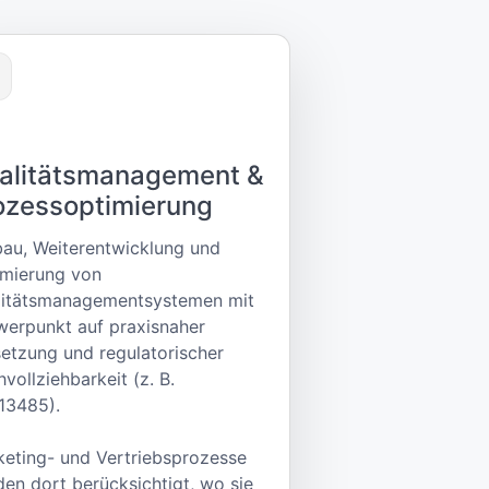
alitätsmanagement &
ozessoptimierung
au, Weiterentwicklung und
imierung von
litätsmanagementsystemen mit
erpunkt auf praxisnaher
tzung und regulatorischer
vollziehbarkeit (z. B.
13485).
eting- und Vertriebsprozesse
en dort berücksichtigt, wo sie